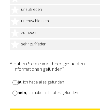
2 Sterne
unzufrieden
3 Sterne
unentschlossen
4 Sterne
zufrieden
5 Sterne
sehr zufrieden
(Erforderlich.)
*
Haben Sie die von Ihnen gesuchten
Informationen gefunden?
ja
, ich habe alles gefunden
nein
, ich habe nicht alles gefunden