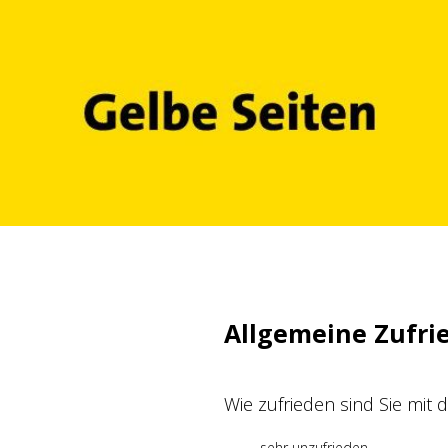
Zum
Inhalt
springen
Allgemeine Zufri
Wie zufrieden sind Sie mit
sehr unzufrieden