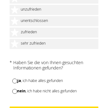
2 Sterne
unzufrieden
3 Sterne
unentschlossen
4 Sterne
zufrieden
5 Sterne
sehr zufrieden
(Erforderlich.)
*
Haben Sie die von Ihnen gesuchten
Informationen gefunden?
ja
, ich habe alles gefunden
nein
, ich habe nicht alles gefunden