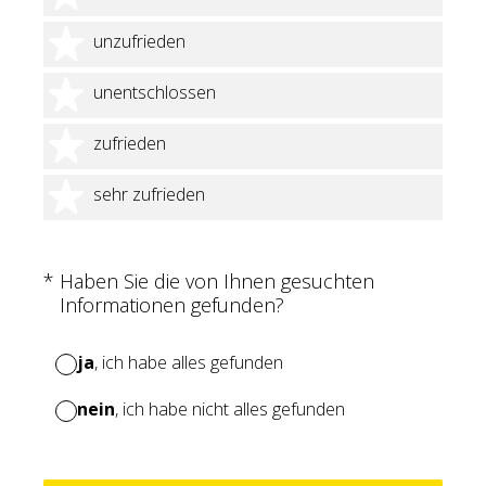
2 Sterne
unzufrieden
3 Sterne
unentschlossen
4 Sterne
zufrieden
5 Sterne
sehr zufrieden
(Erforderlich.)
*
Haben Sie die von Ihnen gesuchten
Informationen gefunden?
ja
, ich habe alles gefunden
nein
, ich habe nicht alles gefunden