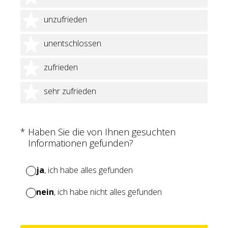
2 Sterne
unzufrieden
3 Sterne
unentschlossen
4 Sterne
zufrieden
5 Sterne
sehr zufrieden
(Erforderlich.)
*
Haben Sie die von Ihnen gesuchten
Informationen gefunden?
ja
, ich habe alles gefunden
nein
, ich habe nicht alles gefunden