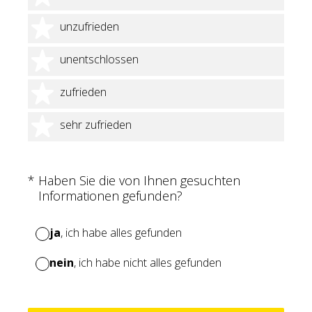
2 Sterne
unzufrieden
3 Sterne
unentschlossen
4 Sterne
zufrieden
5 Sterne
sehr zufrieden
(Erforderlich.)
*
Haben Sie die von Ihnen gesuchten
Informationen gefunden?
ja
, ich habe alles gefunden
nein
, ich habe nicht alles gefunden