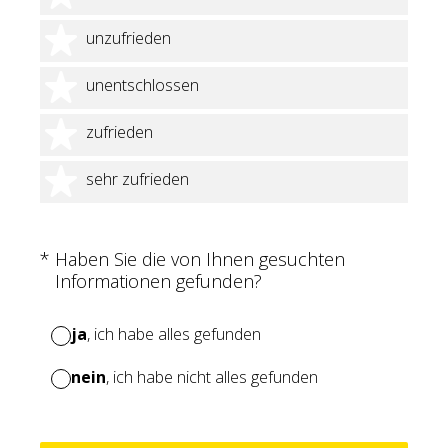
2 Sterne
unzufrieden
3 Sterne
unentschlossen
4 Sterne
zufrieden
5 Sterne
sehr zufrieden
(Erforderlich.)
*
Haben Sie die von Ihnen gesuchten
Informationen gefunden?
ja
, ich habe alles gefunden
nein
, ich habe nicht alles gefunden