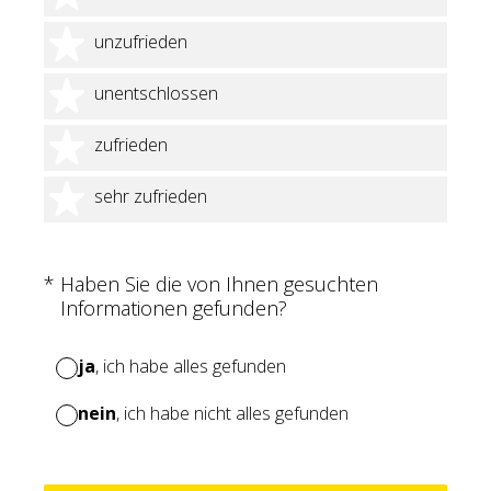
2 Sterne
unzufrieden
3 Sterne
unentschlossen
4 Sterne
zufrieden
5 Sterne
sehr zufrieden
(Erforderlich.)
*
Haben Sie die von Ihnen gesuchten
Informationen gefunden?
ja
, ich habe alles gefunden
nein
, ich habe nicht alles gefunden