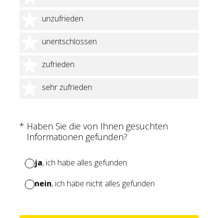
2 Sterne
unzufrieden
3 Sterne
unentschlossen
4 Sterne
zufrieden
5 Sterne
sehr zufrieden
(Erforderlich.)
*
Haben Sie die von Ihnen gesuchten
Informationen gefunden?
ja
, ich habe alles gefunden
nein
, ich habe nicht alles gefunden