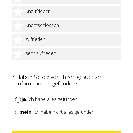
2 Sterne
unzufrieden
3 Sterne
unentschlossen
4 Sterne
zufrieden
5 Sterne
sehr zufrieden
(Erforderlich.)
*
Haben Sie die von Ihnen gesuchten
Informationen gefunden?
ja
, ich habe alles gefunden
nein
, ich habe nicht alles gefunden