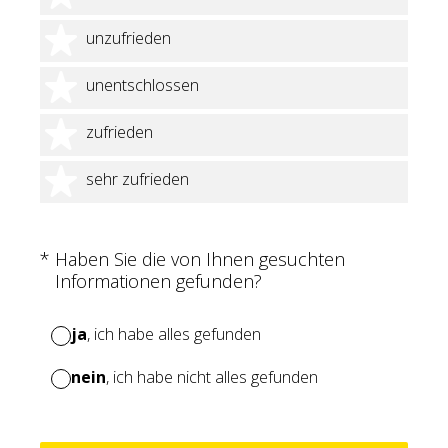
2 Sterne
unzufrieden
3 Sterne
unentschlossen
4 Sterne
zufrieden
5 Sterne
sehr zufrieden
(Erforderlich.)
*
Haben Sie die von Ihnen gesuchten
Informationen gefunden?
ja
, ich habe alles gefunden
nein
, ich habe nicht alles gefunden