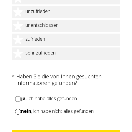
2 Sterne
unzufrieden
3 Sterne
unentschlossen
4 Sterne
zufrieden
5 Sterne
sehr zufrieden
(Erforderlich.)
*
Haben Sie die von Ihnen gesuchten
Informationen gefunden?
ja
, ich habe alles gefunden
nein
, ich habe nicht alles gefunden