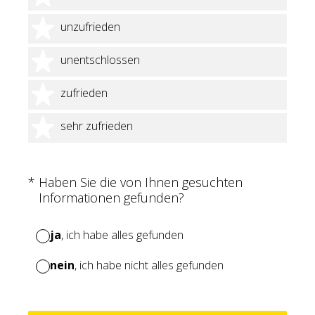
2 Sterne
unzufrieden
3 Sterne
unentschlossen
4 Sterne
zufrieden
5 Sterne
sehr zufrieden
(Erforderlich.)
*
Haben Sie die von Ihnen gesuchten
Informationen gefunden?
ja
, ich habe alles gefunden
nein
, ich habe nicht alles gefunden