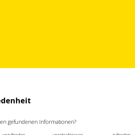
edenheit
 den gefundenen Informationen?
unzufrieden
unentschlossen
zufrieden