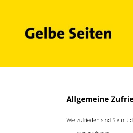
Zum
Inhalt
springen
Allgemeine Zufri
Wie zufrieden sind Sie mit
sehr unzufrieden