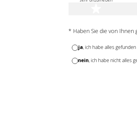
1 Stern
(Erforderlich.)
*
Haben Sie die von Ihnen
ja
, ich habe alles gefunden
nein
, ich habe nicht alles 