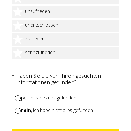
2 Sterne
unzufrieden
3 Sterne
unentschlossen
4 Sterne
zufrieden
5 Sterne
sehr zufrieden
(Erforderlich.)
*
Haben Sie die von Ihnen gesuchten
Informationen gefunden?
ja
, ich habe alles gefunden
nein
, ich habe nicht alles gefunden