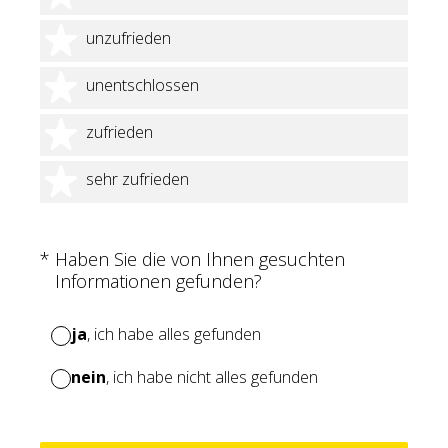
2 Sterne
unzufrieden
3 Sterne
unentschlossen
4 Sterne
zufrieden
5 Sterne
sehr zufrieden
(Erforderlich.)
*
Haben Sie die von Ihnen gesuchten
Informationen gefunden?
ja
, ich habe alles gefunden
nein
, ich habe nicht alles gefunden