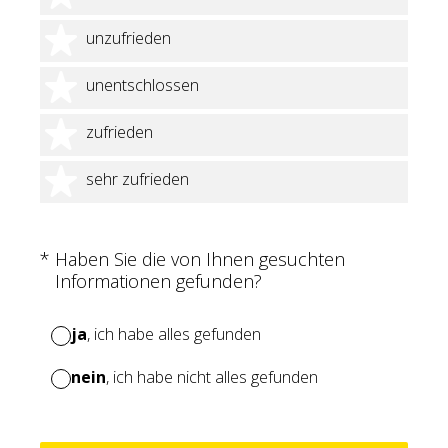
2 Sterne
unzufrieden
3 Sterne
unentschlossen
4 Sterne
zufrieden
5 Sterne
sehr zufrieden
(Erforderlich.)
*
Haben Sie die von Ihnen gesuchten
Informationen gefunden?
ja
, ich habe alles gefunden
nein
, ich habe nicht alles gefunden