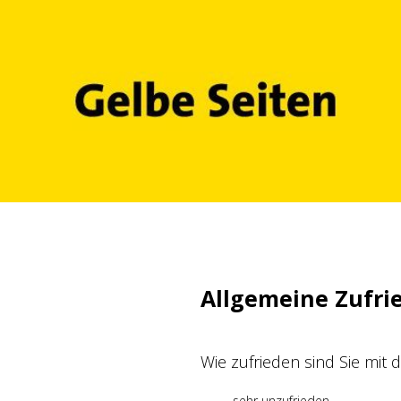
Zum
Inhalt
springen
Allgemeine Zufri
Wie zufrieden sind Sie mit
sehr unzufrieden