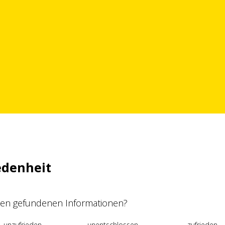
edenheit
 den gefundenen Informationen?
unzufrieden
unentschlossen
zufrieden