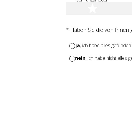
1 Stern
(Erforderlich.)
*
Haben Sie die von Ihnen
ja
, ich habe alles gefunden
nein
, ich habe nicht alles 