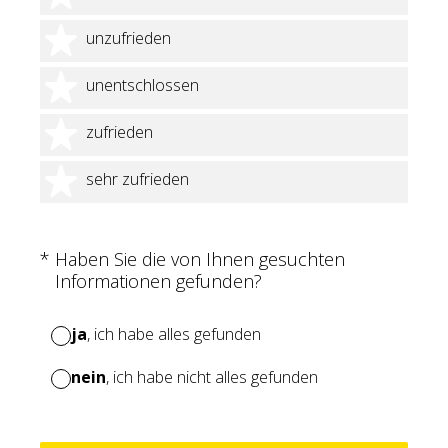
2 Sterne
unzufrieden
3 Sterne
unentschlossen
4 Sterne
zufrieden
5 Sterne
sehr zufrieden
(Erforderlich.)
*
Haben Sie die von Ihnen gesuchten
Informationen gefunden?
ja
, ich habe alles gefunden
nein
, ich habe nicht alles gefunden