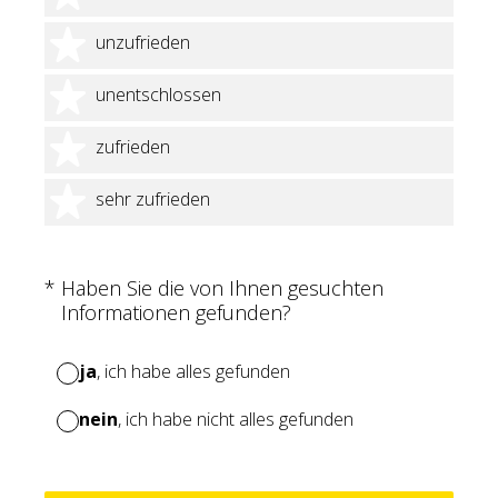
2 Sterne
unzufrieden
3 Sterne
unentschlossen
4 Sterne
zufrieden
5 Sterne
sehr zufrieden
(Erforderlich.)
*
Haben Sie die von Ihnen gesuchten
Informationen gefunden?
ja
, ich habe alles gefunden
nein
, ich habe nicht alles gefunden