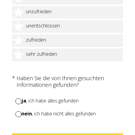
2 Sterne
unzufrieden
3 Sterne
unentschlossen
4 Sterne
zufrieden
5 Sterne
sehr zufrieden
(Erforderlich.)
*
Haben Sie die von Ihnen gesuchten
Informationen gefunden?
ja
, ich habe alles gefunden
nein
, ich habe nicht alles gefunden