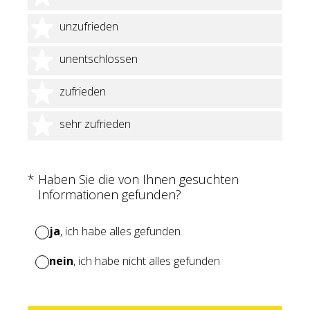
2 Sterne
unzufrieden
3 Sterne
unentschlossen
4 Sterne
zufrieden
5 Sterne
sehr zufrieden
(Erforderlich.)
*
Haben Sie die von Ihnen gesuchten
Informationen gefunden?
ja
, ich habe alles gefunden
nein
, ich habe nicht alles gefunden