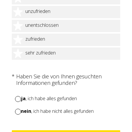
2 Sterne
unzufrieden
3 Sterne
unentschlossen
4 Sterne
zufrieden
5 Sterne
sehr zufrieden
(Erforderlich.)
*
Haben Sie die von Ihnen gesuchten
Informationen gefunden?
ja
, ich habe alles gefunden
nein
, ich habe nicht alles gefunden