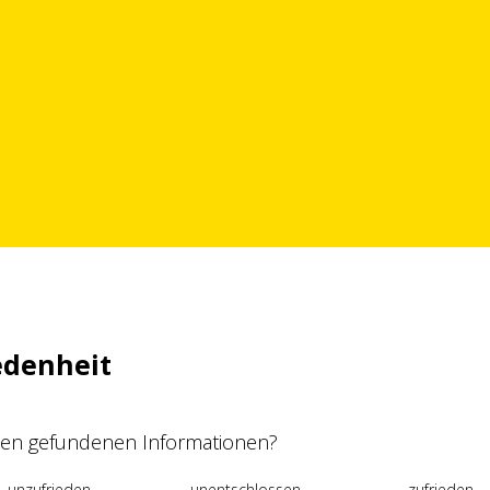
edenheit
 den gefundenen Informationen?
unzufrieden
unentschlossen
zufrieden