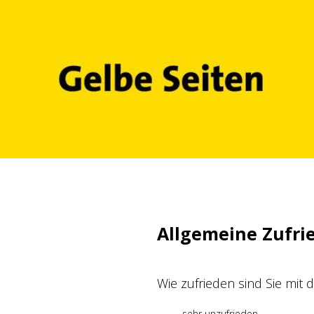
Zum
Inhalt
springen
Allgemeine Zufri
Wie zufrieden sind Sie mit
sehr unzufrieden