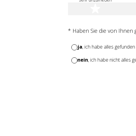
1 Stern
(Erforderlich.)
*
Haben Sie die von Ihnen
ja
, ich habe alles gefunden
nein
, ich habe nicht alles 