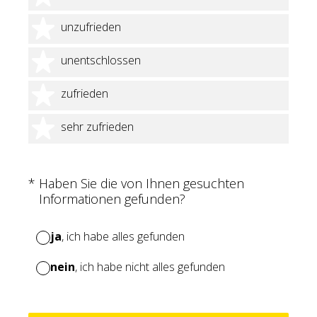
2 Sterne
unzufrieden
3 Sterne
unentschlossen
4 Sterne
zufrieden
5 Sterne
sehr zufrieden
(Erforderlich.)
*
Haben Sie die von Ihnen gesuchten
Informationen gefunden?
ja
, ich habe alles gefunden
nein
, ich habe nicht alles gefunden