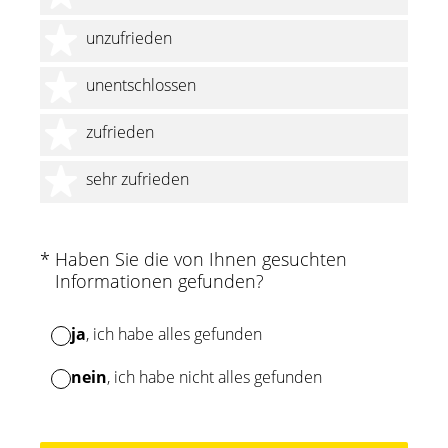
2 Sterne
unzufrieden
3 Sterne
unentschlossen
4 Sterne
zufrieden
5 Sterne
sehr zufrieden
(Erforderlich.)
*
Haben Sie die von Ihnen gesuchten
Informationen gefunden?
ja
, ich habe alles gefunden
nein
, ich habe nicht alles gefunden