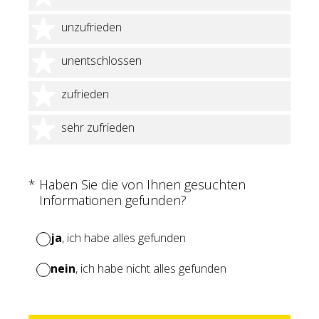
2 Sterne
unzufrieden
3 Sterne
unentschlossen
4 Sterne
zufrieden
5 Sterne
sehr zufrieden
(Erforderlich.)
*
Haben Sie die von Ihnen gesuchten
Informationen gefunden?
ja
, ich habe alles gefunden
nein
, ich habe nicht alles gefunden