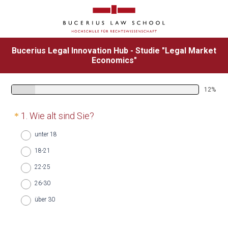
Bucerius Legal Innovation Hub - Studie "Legal Market
Economics"
12%
Question
(
1
.
Wie alt sind Sie?
*
Title
E
unter 18
r
18-21
f
22-25
o
r
26-30
d
über 30
e
r