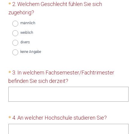
Question
2
.
Welchem Geschlecht fühlen Sie sich
*
l
Title
(
zugehörig?
i
E
c
männlich
r
h
weiblich
f
.
divers
o
)
r
keine Angabe
d
e
Question
3
.
In welchem Fachsemester/Fachtrimester
*
r
Title
(
befinden Sie sich derzeit?
l
E
i
r
c
f
h
o
Question
.
(
4
.
An welcher Hochschule studieren Sie?
*
r
)
Title
E
d
r