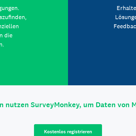
igungen.
Erhalte
szufinden,
Lösunge
ziellen
Feedbac
n die
n.
n nutzen SurveyMonkey, um Daten von 
Kostenlos registrieren