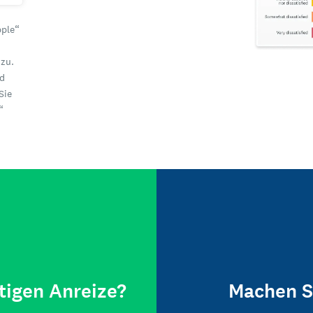
pple“
zu.
nd
Sie
“
tigen Anreize?
Machen S