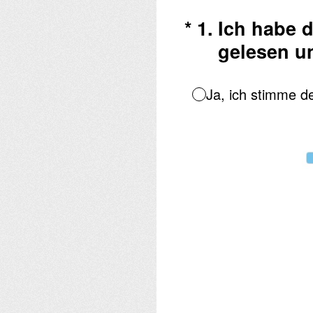
(Erforderlich.)
*
1
.
Ich habe 
gelesen u
Ja, ich stimme d