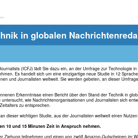
hnik in globalen Nachrichtenred
Journalists (ICFJ) lädt Sie dazu ein, an der Umfrage zur Technologie in
ehmen. Es handelt sich um eine einzigartige neue Studie in 12 Sprach
en und Journalisten weltweit. Sie werden gebeten, an dieser Umfrage 
onnenen Erkenntnisse einen Bericht über den Stand der Technik in glo
ge untersucht, wie Nachrichtenorganisationen und Journalisten sich ent
Zeitalters zu entsprechen.
an dieser wichtigen Studie, aus der Journalisten weltweit einen Nutze
en 10 und 15 Minuten Zeit in Anspruch nehmen.
er Ziehung teilnehmen und einen von zwölf Amazon-Gutscheinen im W