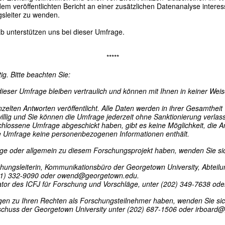
 veröffentlichten Bericht an einer zusätzlichen Datenanalyse interess
gsleiter zu wenden.
b unterstützen uns bei dieser Umfrage.
*****
ig. Bitte beachten Sie:
 dieser Umfrage bleiben vertraulich und können mit Ihnen in keiner Wei
elten Antworten veröffentlicht. Alle Daten werden in ihrer Gesamtheit v
iwillig und Sie können die Umfrage jederzeit ohne Sanktionierung verlas
chlossene Umfrage abgeschickt haben, gibt es keine Möglichkeit, die A
e Umfrage keine personenbezogenen Informationen enthält.
age oder allgemein zu diesem Forschungsprojekt haben, wenden Sie sic
hungsleiterin, Kommunikationsbüro der Georgetown University, Abteilun
301) 332-9090 oder owend@georgetown.edu.
tor des ICFJ für Forschung und Vorschläge, unter (202) 349-7638 oder
agen zu Ihren Rechten als Forschungsteilnehmer haben, wenden Sie sic
schuss der Georgetown University unter (202) 687-1506 oder irboard