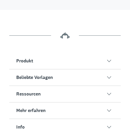
Produkt
Beliebte Vorlagen
Übersicht
Umfragen
Ressourcen
Kundenzufriedenheit
KI-Umfragegenerator
Mitarbeiterengagement
Mehr erfahren
Online-Formulare
Erfolgsstorys
Event-Feedback
Marktforschung
Blog
Info
Produkttests