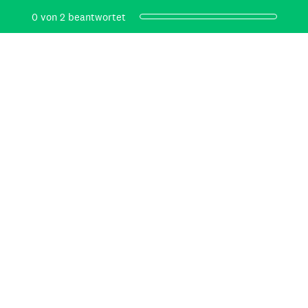
Aktueller Fortschritt,
0 von 2 beantwortet