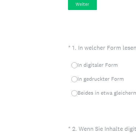
Weiter
(Erforderlich.)
*
1
.
In welcher Form lesen 
In digitaler Form
In gedruckter Form
Beides in etwa gleiche
(Erforderlich.)
*
2
.
Wenn Sie Inhalte digi