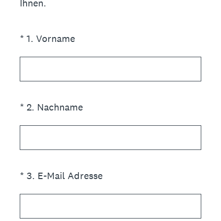
Ihnen.
(Erforderlich.)
*
1
.
Vorname
(Erforderlich.)
*
2
.
Nachname
(Erforderlich.)
*
3
.
E-Mail Adresse