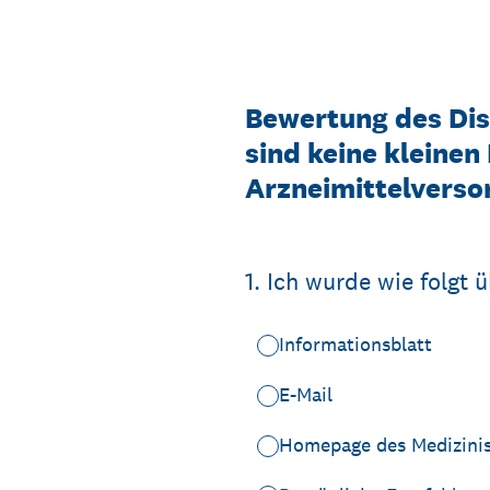
Zum
Inhalt
springen
Bewertung des Di
sind keine kleinen
Arzneimittelverso
1
.
Ich wurde wie folgt ü
Informationsblatt
E-Mail
Homepage des Medizinis