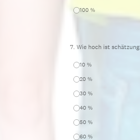
100 %
7
.
Wie hoch ist schätzung
10 %
20 %
30 %
40 %
50 %
60 %