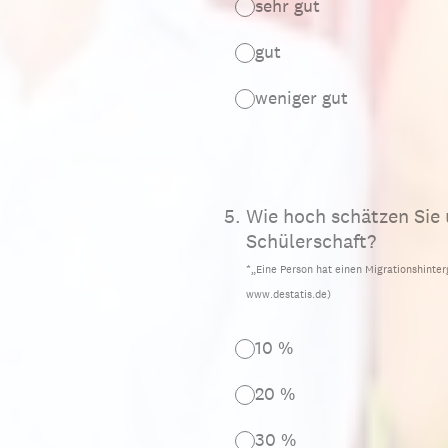
sehr gut
gut
weniger gut
5
.
Wie hoch schätzen Sie 
Schülerschaft?
*„Eine Person hat einen Migrationshinter
www.destatis.de)
10 %
20 %
30 %