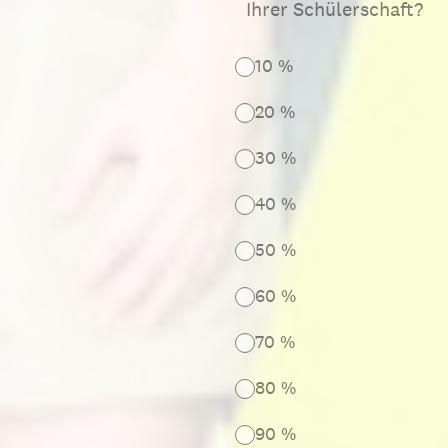
Ihrer Schülerschaft?
10 %
20 %
30 %
40 %
50 %
60 %
70 %
80 %
90 %