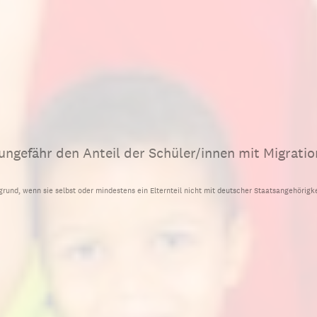
ungefähr den Anteil der Schüler/innen mit Migratio
grund, wenn sie selbst oder mindestens ein Elternteil nicht mit deutscher Staatsangehörigk