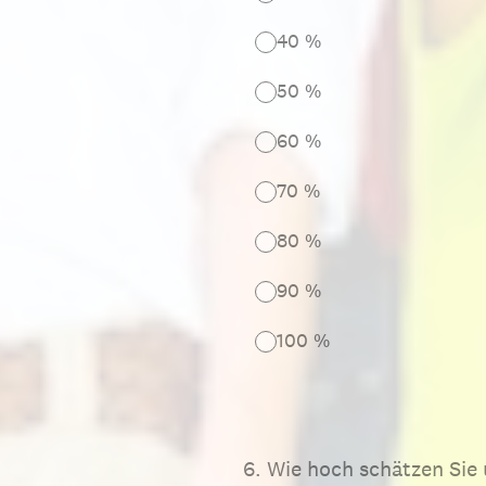
40 %
50 %
60 %
70 %
80 %
90 %
100 %
6
.
Wie hoch schätzen Sie 