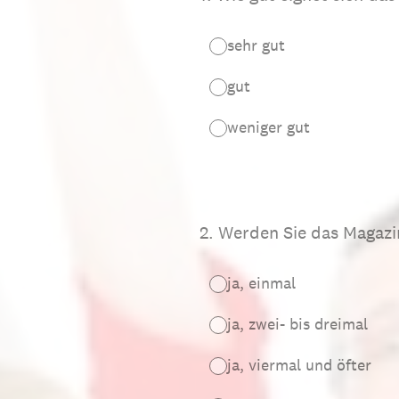
sehr gut
gut
weniger gut
2
.
Werden Sie das Magazin
ja, einmal
ja, zwei- bis dreimal
ja, viermal und öfter