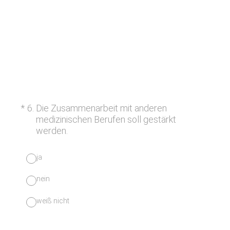
(Erforderlich.)
*
6
.
Die Zusammenarbeit mit anderen
medizinischen Berufen soll gestärkt
werden.
ja
nein
weiß nicht