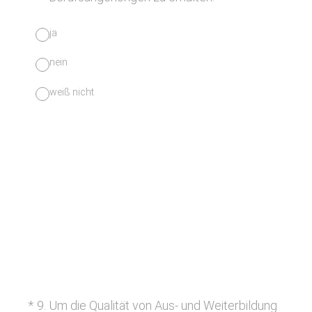
ja
nein
weiß nicht
(Erforderlich.)
*
9
.
Um die Qualität von Aus- und Weiterbildung