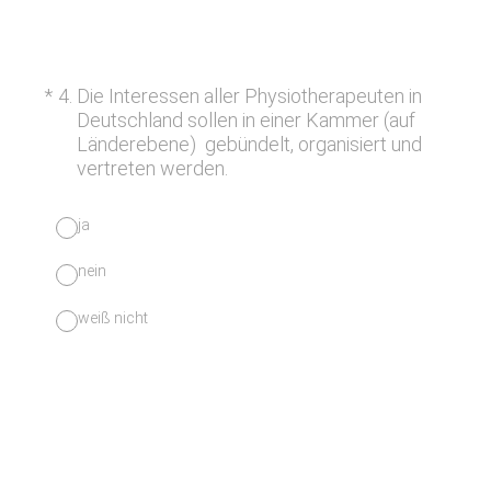
(Erforderlich.)
*
4
.
Die Interessen aller Physiotherapeuten in
Deutschland sollen in einer Kammer (auf
Länderebene) gebündelt, organisiert und
vertreten werden.
ja
nein
weiß nicht