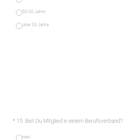
50-55 Jahre
über 55 Jahre
(Erforderlich.)
*
15
.
Bist Du Mitglied in einem Berufsverband?
nein