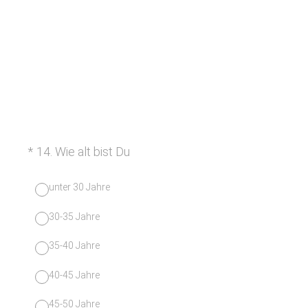
(Erforderlich.)
*
14
.
Wie alt bist Du
unter 30 Jahre
30-35 Jahre
35-40 Jahre
40-45 Jahre
45-50 Jahre