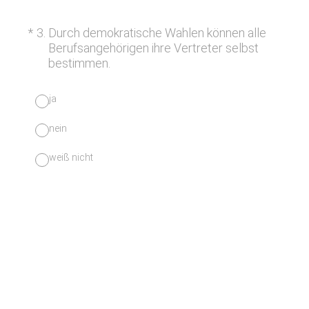
(Erforderlich.)
*
3
.
Durch demokratische Wahlen können alle
Berufsangehörigen ihre Vertreter selbst
bestimmen.
ja
nein
weiß nicht