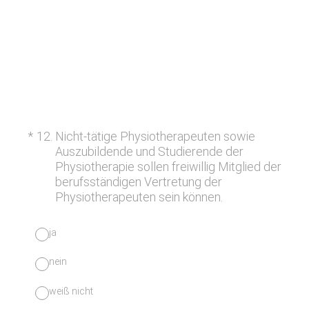
(Erforderlich.)
*
12
.
Nicht-tätige Physiotherapeuten sowie
Auszubildende und Studierende der
Physiotherapie sollen freiwillig Mitglied der
berufsständigen Vertretung der
Physiotherapeuten sein können.
ja
nein
weiß nicht