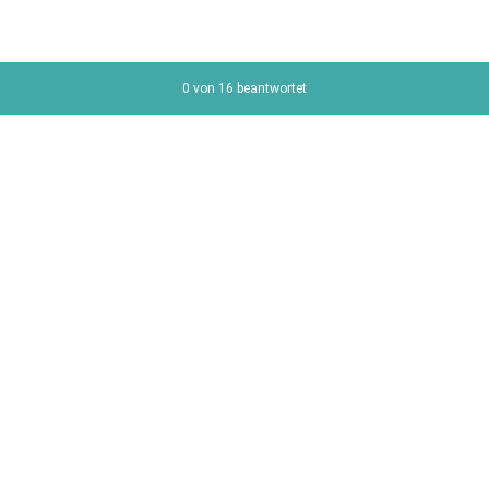
Aktueller Fortschritt,
0 von 16 beantwortet