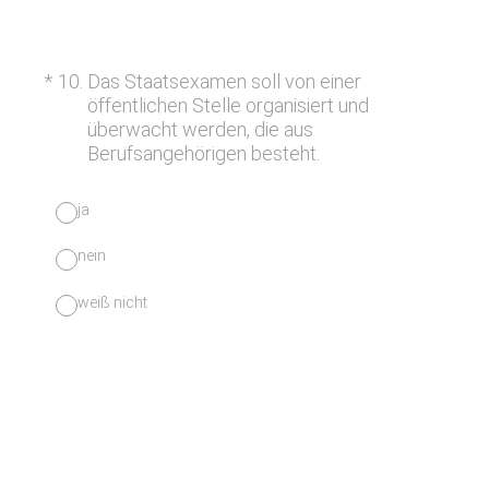
(Erforderlich.)
*
10
.
Das Staatsexamen soll von einer
öffentlichen Stelle organisiert und
überwacht werden, die aus
Berufsangehörigen besteht.
ja
nein
weiß nicht