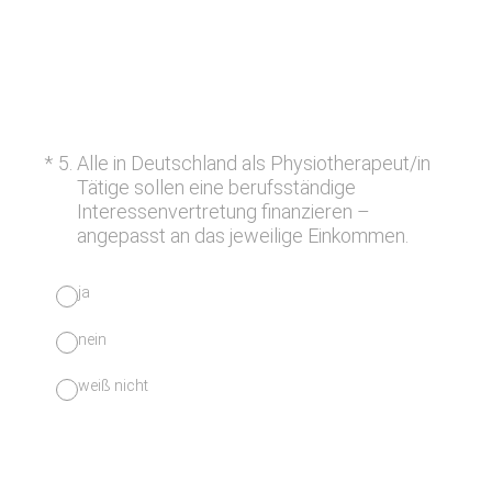
(Erforderlich.)
*
5
.
Alle in Deutschland als Physiotherapeut/in
Tätige sollen eine berufsständige
Interessenvertretung finanzieren –
angepasst an das jeweilige Einkommen.
ja
nein
weiß nicht