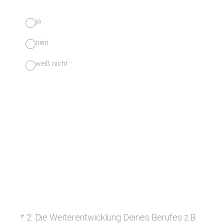
ja
nein
weiß nicht
(Erforderlich.)
*
2
.
Die Weiterentwicklung Deines Berufes z.B.