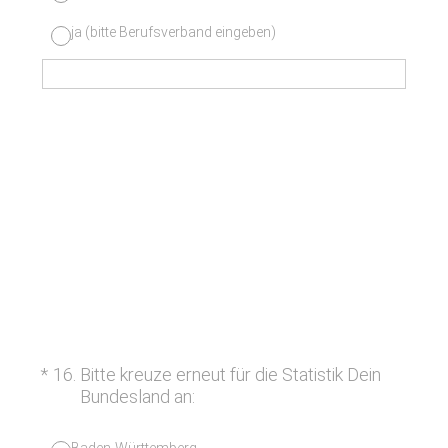
ja (bitte Berufsverband eingeben)
(Erforderlich.)
*
16
.
Bitte kreuze erneut für die Statistik Dein
Bundesland an:
Baden-Württemberg