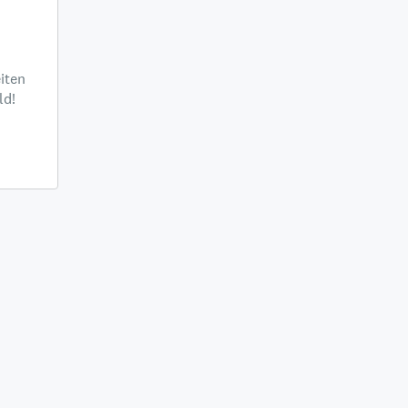
iten
ld!